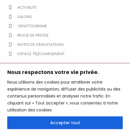
ACTUALITÉ
SALONS
OENOTOURISME
REVUE DE PRESSE
NOTES DE DÉGUSTATIONS
ESPACE TÉLÉCHARGEMENT
Nous respectons votre vie privée.
Plan du site
Nous utilisons des cookies pour améliorer votre
expérience de navigation, diffuser des publicités ou des
Mentions Légales
Paiement
contenus personnalisés et analyser notre trafic. En
cliquant sur « Tout accepter », vous consentez à notre
Espace Membre
Contact
utilisation des cookies.
L’abus d’alcool est dangereux pour la santé, à
consommer avec modération
Accepter tout
www.domainelacolliere.com