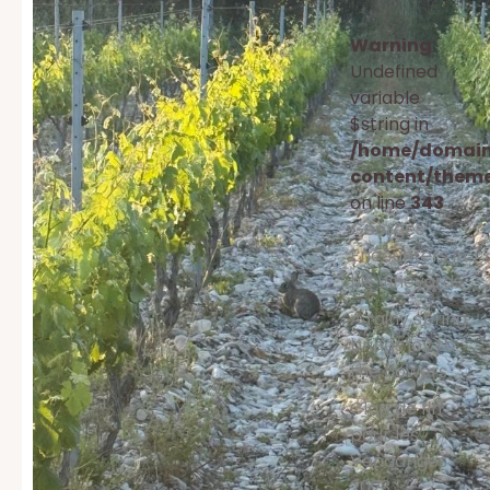
Warning
:
Undefined
variable
$string in
/home/domaine
content/them
on line
343
Georges’
Encounters in
his Vineyards
A rainy spring
brings joy to
the flowers
Clap de fin
pour les
Vendanges
2023