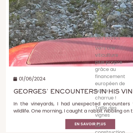
Les
vendanges
2023 avec le
pressurage
des blancs
Vers une
viticulture
plus propre
grâce au
financement
01/06/2024
européen de
notre
GEORGES’ ENCOUNTERS IN HIS VI
charrue !
In the vineyards, I had unexpected encounters 
Taille des
wildlife. One morning, I caught a rabbit nibbling on 
vignes
EN SAVOIR PLUS
La
construction